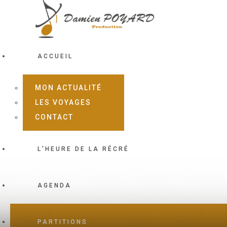
ACCUEIL
MON ACTUALITÉ
LES VOYAGES
CONTACT
L'HEURE DE LA RÉCRÉ
AGENDA
PARTITIONS