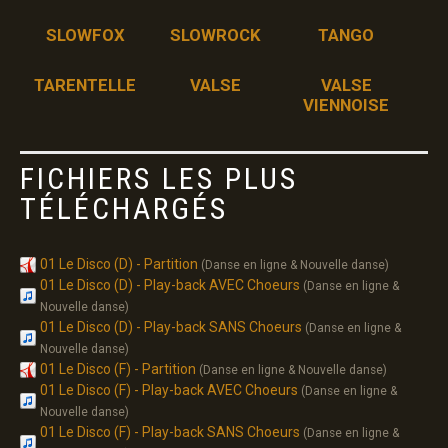
SLOWFOX
SLOWROCK
TANGO
TARENTELLE
VALSE
VALSE
VIENNOISE
FICHIERS LES PLUS
TÉLÉCHARGÉS
01 Le Disco (D) - Partition
(Danse en ligne & Nouvelle danse)
01 Le Disco (D) - Play-back AVEC Choeurs
(Danse en ligne &
Nouvelle danse)
01 Le Disco (D) - Play-back SANS Choeurs
(Danse en ligne &
Nouvelle danse)
01 Le Disco (F) - Partition
(Danse en ligne & Nouvelle danse)
01 Le Disco (F) - Play-back AVEC Choeurs
(Danse en ligne &
Nouvelle danse)
01 Le Disco (F) - Play-back SANS Choeurs
(Danse en ligne &