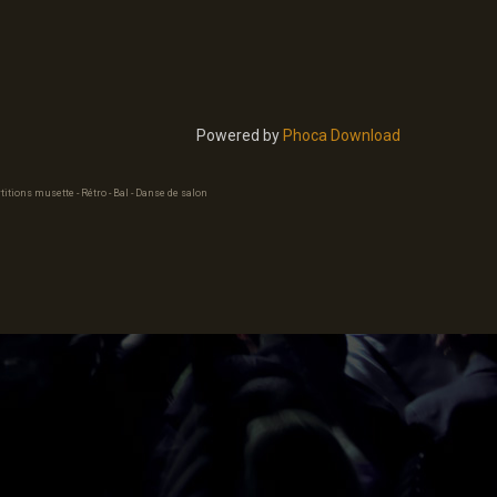
Powered by
Phoca Download
titions musette - Rétro - Bal - Danse de salon