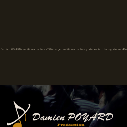
 Damien POYARD - partition accordéon - Télécharger partition accordéon gratuite - Partitions gratuites - Par