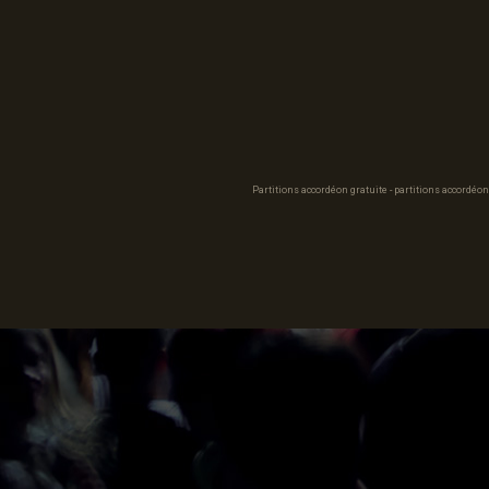
Partitions accordéon gratuite - partitions accordéon