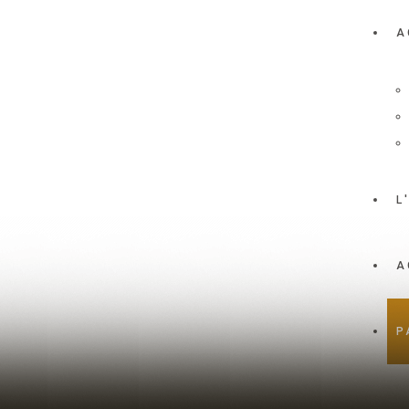
A
L
A
P