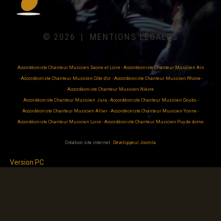
©
2026
MENTIONS LÉGALES
Accordéoniste Chanteur Musicien Saone et Loire
-
Accordéoniste Chanteur Musicien Ain
-
Accordéoniste Chanteur Musicien Côte d'or
-
Accordéoniste Chanteur Musicien Rhone
-
Accordéoniste Chanteur Musicien Nièvre
Accordéoniste Chanteur Musicien Jura
-
Accordéoniste Chanteur Musicien Doubs
-
Accordéoniste Chanteur Musicien Allier
-
Accordéoniste Chanteur Musicien Yonne
-
Accordéoniste Chanteur Musicien Loire
-
Accordéoniste Chanteur Musicien Puy de dome
Création site internet :
Développeur Joomla
Version PC