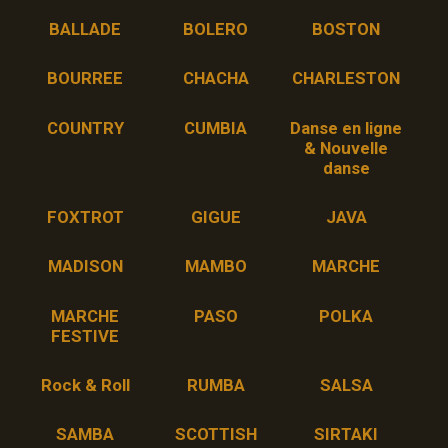
BALLADE
BOLERO
BOSTON
BOURREE
CHACHA
CHARLESTON
COUNTRY
CUMBIA
Danse en ligne
& Nouvelle
danse
FOXTROT
GIGUE
JAVA
MADISON
MAMBO
MARCHE
MARCHE
PASO
POLKA
FESTIVE
Rock & Roll
RUMBA
SALSA
SAMBA
SCOTTISH
SIRTAKI