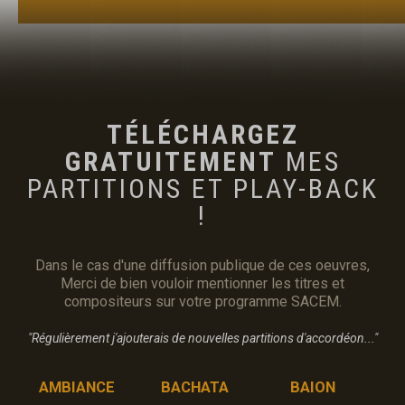
TÉLÉCHARGEZ
PANIER
GRATUITEMENT
MES
PARTITIONS ET PLAY-BACK
!
Dans le cas d'une diffusion publique de ces oeuvres,
Merci de bien vouloir mentionner les titres et
compositeurs sur votre programme SACEM.
"Régulièrement j'ajouterais de nouvelles partitions d'accordéon..."
AMBIANCE
BACHATA
BAION