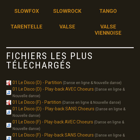
SLOWFOX
SLOWROCK
TANGO
TARENTELLE
VALSE
VALSE
VIENNOISE
FICHIERS LES PLUS
TÉLÉCHARGÉS
01 Le Disco (D) - Partition
(Danse en ligne & Nouvelle danse)
01 Le Disco (D) - Play-back AVEC Choeurs
(Danse en ligne &
Nouvelle danse)
01 Le Disco (F) - Partition
(Danse en ligne & Nouvelle danse)
01 Le Disco (D) - Play-back SANS Choeurs
(Danse en ligne &
Nouvelle danse)
01 Le Disco (F) - Play-back AVEC Choeurs
(Danse en ligne &
Nouvelle danse)
01 Le Disco (F) - Play-back SANS Choeurs
(Danse en ligne &