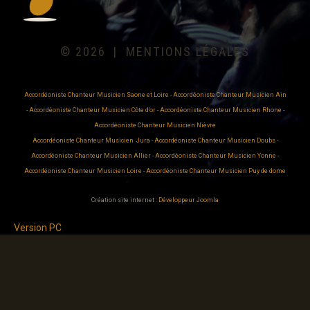
©
2026
MENTIONS LÉGALES
Accordéoniste Chanteur Musicien Saone et Loire
-
Accordéoniste Chanteur Musicien Ain
-
Accordéoniste Chanteur Musicien Côte d'or
-
Accordéoniste Chanteur Musicien Rhone
-
Accordéoniste Chanteur Musicien Nièvre
Accordéoniste Chanteur Musicien Jura
-
Accordéoniste Chanteur Musicien Doubs
-
Accordéoniste Chanteur Musicien Allier
-
Accordéoniste Chanteur Musicien Yonne
-
Accordéoniste Chanteur Musicien Loire
-
Accordéoniste Chanteur Musicien Puy de dome
Création site internet :
Développeur Joomla
Version PC