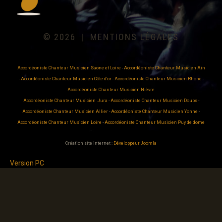
©
2026
MENTIONS LÉGALES
Accordéoniste Chanteur Musicien Saone et Loire
-
Accordéoniste Chanteur Musicien Ain
-
Accordéoniste Chanteur Musicien Côte d'or
-
Accordéoniste Chanteur Musicien Rhone
-
Accordéoniste Chanteur Musicien Nièvre
Accordéoniste Chanteur Musicien Jura
-
Accordéoniste Chanteur Musicien Doubs
-
Accordéoniste Chanteur Musicien Allier
-
Accordéoniste Chanteur Musicien Yonne
-
Accordéoniste Chanteur Musicien Loire
-
Accordéoniste Chanteur Musicien Puy de dome
Création site internet :
Développeur Joomla
Version PC