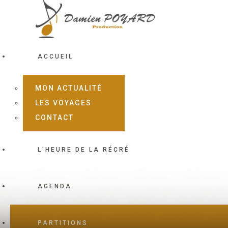
ACCUEIL
MON ACTUALITÉ
LES VOYAGES
CONTACT
L'HEURE DE LA RÉCRÉ
AGENDA
PARTITIONS