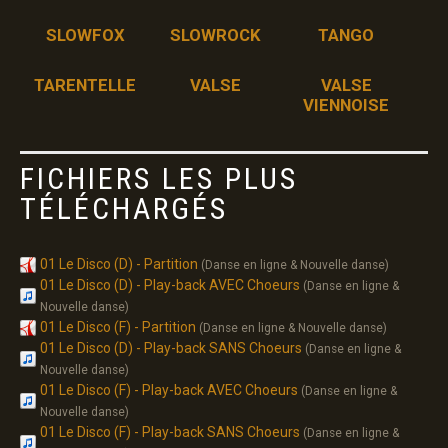
SLOWFOX
SLOWROCK
TANGO
TARENTELLE
VALSE
VALSE
VIENNOISE
FICHIERS LES PLUS
TÉLÉCHARGÉS
01 Le Disco (D) - Partition
(Danse en ligne & Nouvelle danse)
01 Le Disco (D) - Play-back AVEC Choeurs
(Danse en ligne &
Nouvelle danse)
01 Le Disco (F) - Partition
(Danse en ligne & Nouvelle danse)
01 Le Disco (D) - Play-back SANS Choeurs
(Danse en ligne &
Nouvelle danse)
01 Le Disco (F) - Play-back AVEC Choeurs
(Danse en ligne &
Nouvelle danse)
01 Le Disco (F) - Play-back SANS Choeurs
(Danse en ligne &