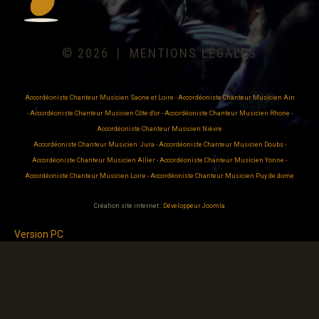
©
2026
MENTIONS LÉGALES
Accordéoniste Chanteur Musicien Saone et Loire
-
Accordéoniste Chanteur Musicien Ain
-
Accordéoniste Chanteur Musicien Côte d'or
-
Accordéoniste Chanteur Musicien Rhone
-
Accordéoniste Chanteur Musicien Nièvre
Accordéoniste Chanteur Musicien Jura
-
Accordéoniste Chanteur Musicien Doubs
-
Accordéoniste Chanteur Musicien Allier
-
Accordéoniste Chanteur Musicien Yonne
-
Accordéoniste Chanteur Musicien Loire
-
Accordéoniste Chanteur Musicien Puy de dome
Création site internet :
Développeur Joomla
Version PC