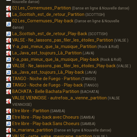
Nouvelle danse)
02 Les_Cornemuses_Partition
(Danse en ligne & Nouvelle danse)
La_Scottish_est_de_retour_Partition
(SCOTTISH)
02 Les_Cornemuses_Play-back
(Danse en ligne & Nouvelle
danse)
La_Scottish_est_de_retour_Play-Back
(SCOTTISH)
VALSE - Ne_laissons_pas_filer_les_étoiles_Partition
(VALSE )
Y-a_pas_mieux_que_la_musique_Partition
(Rock & Roll)
La_Java_est_toujours_Là_Partition
(JAVA)
Y-a_pas_mieux_que_la_musique_Play-back
(Rock & Roll)
VALSE - Ne_laissons_pas_filer_les_étoiles_Play-back
(VALSE )
La_Java_est_toujours_Là_Play-back
(JAVA)
TANGO - Noche de Fuego - Partition
(TANGO)
TANGO - Noche de Fuego - Play-back
(TANGO)
BACHATA - Belle Bachata Partition
(BACHATA)
VALSE VIENNOISE - autrefois_a_vienne_partition
(VALSE
VIENNOISE)
Etre libre - Partition
(SAMBA)
Etre libre - Play-back avec Choeurs
(SAMBA)
Etre libre - Play-back Sans Choeurs
(SAMBA)
la_mariana_partition
(Danse en ligne & Nouvelle danse)
VALSE - cette_valse_mexicaine_partition
(VALSE )