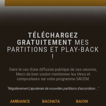
TÉLÉCHARGEZ
PANIER
GRATUITEMENT
MES
PARTITIONS ET PLAY-BACK
!
Dans le cas d'une diffusion publique de ces oeuvres,
Merci de bien vouloir mentionner les titres et
compositeurs sur votre programme SACEM.
"Régulièrement j'ajouterais de nouvelles partitions d'accordéon..."
AMBIANCE
BACHATA
BAION