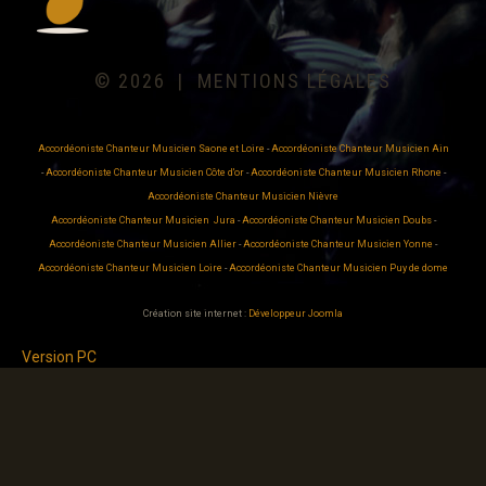
©
2026
MENTIONS LÉGALES
Accordéoniste Chanteur Musicien Saone et Loire
-
Accordéoniste Chanteur Musicien Ain
-
Accordéoniste Chanteur Musicien Côte d'or
-
Accordéoniste Chanteur Musicien Rhone
-
Accordéoniste Chanteur Musicien Nièvre
Accordéoniste Chanteur Musicien Jura
-
Accordéoniste Chanteur Musicien Doubs
-
Accordéoniste Chanteur Musicien Allier
-
Accordéoniste Chanteur Musicien Yonne
-
Accordéoniste Chanteur Musicien Loire
-
Accordéoniste Chanteur Musicien Puy de dome
Création site internet :
Développeur Joomla
Version PC