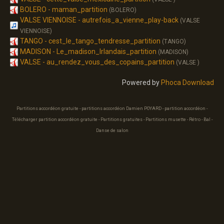
BOLERO - maman_partition
(BOLERO)
VALSE VIENNOISE - autrefois_a_vienne_play-back
(VALSE
VIENNOISE)
TANGO - cest_le_tango_tendresse_partition
(TANGO)
MADISON - Le_madison_Irlandais_partition
(MADISON)
VALSE - au_rendez_vous_des_copains_partition
(VALSE )
Powered by
Phoca Download
Partitions accordéon gratuite - partitions accordéon Damien POYARD - partition accordéon -
Télécharger partition accordéon gratuite - Partitions gratuites - Partitions musette - Rétro - Bal -
Danse de salon