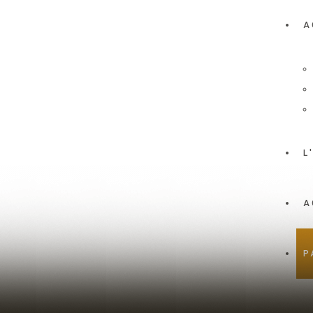
A
L
A
P