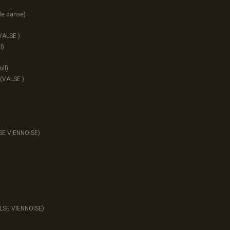
le danse)
VALSE )
l)
ll)
(VALSE )
SE VIENNOISE)
LSE VIENNOISE)