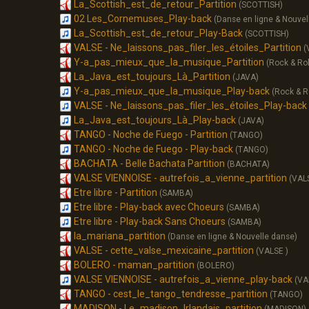
La_Scottish_est_de_retour_Partition
(SCOTTISH)
02 Les_Cornemuses_Play-back
(Danse en ligne & Nouvel
La_Scottish_est_de_retour_Play-Back
(SCOTTISH)
VALSE - Ne_laissons_pas_filer_les_étoiles_Partition
(
Y-a_pas_mieux_que_la_musique_Partition
(Rock & Rol
La_Java_est_toujours_Là_Partition
(JAVA)
Y-a_pas_mieux_que_la_musique_Play-back
(Rock & Ro
VALSE - Ne_laissons_pas_filer_les_étoiles_Play-back
La_Java_est_toujours_Là_Play-back
(JAVA)
TANGO - Noche de Fuego - Partition
(TANGO)
TANGO - Noche de Fuego - Play-back
(TANGO)
BACHATA - Belle Bachata Partition
(BACHATA)
VALSE VIENNOISE - autrefois_a_vienne_partition
(VAL
Etre libre - Partition
(SAMBA)
Etre libre - Play-back avec Choeurs
(SAMBA)
Etre libre - Play-back Sans Choeurs
(SAMBA)
la_mariana_partition
(Danse en ligne & Nouvelle danse)
VALSE - cette_valse_mexicaine_partition
(VALSE )
BOLERO - maman_partition
(BOLERO)
VALSE VIENNOISE - autrefois_a_vienne_play-back
(VA
TANGO - cest_le_tango_tendresse_partition
(TANGO)
MADISON - Le_madison_Irlandais_partition