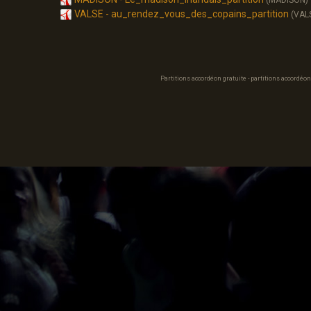
(MADISON)
VALSE - au_rendez_vous_des_copains_partition
(VAL
Partitions accordéon gratuite - partitions accordéon