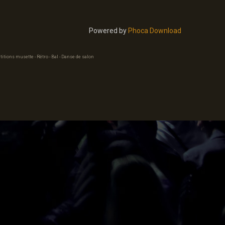
Powered by
Phoca Download
titions musette - Rétro - Bal - Danse de salon