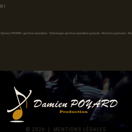
SE )
 Damien POYARD - partition accordéon - Télécharger partition accordéon gratuite - Partitions gratuites - Par
©
2026
MENTIONS LÉGALES