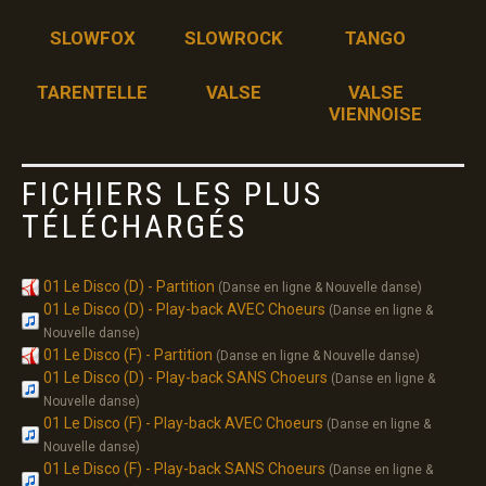
SLOWFOX
SLOWROCK
TANGO
TARENTELLE
VALSE
VALSE
VIENNOISE
FICHIERS LES PLUS
TÉLÉCHARGÉS
01 Le Disco (D) - Partition
(Danse en ligne & Nouvelle danse)
01 Le Disco (D) - Play-back AVEC Choeurs
(Danse en ligne &
Nouvelle danse)
01 Le Disco (F) - Partition
(Danse en ligne & Nouvelle danse)
01 Le Disco (D) - Play-back SANS Choeurs
(Danse en ligne &
Nouvelle danse)
01 Le Disco (F) - Play-back AVEC Choeurs
(Danse en ligne &
Nouvelle danse)
01 Le Disco (F) - Play-back SANS Choeurs
(Danse en ligne &