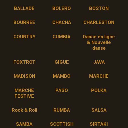
BALLADE
BOLERO
BOSTON
BOURREE
CHACHA
CHARLESTON
COUNTRY
CUMBIA
Danse en ligne
& Nouvelle
danse
FOXTROT
GIGUE
JAVA
MADISON
MAMBO
MARCHE
MARCHE
PASO
POLKA
FESTIVE
Rock & Roll
RUMBA
SALSA
SAMBA
SCOTTISH
SIRTAKI