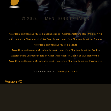
©
2026
MENTIONS LÉGALES
Accordéoniste Chanteur Musicien Saone et Loire
-
Accordéoniste Chanteur Musicien Ain
-
Accordéoniste Chanteur Musicien Côte d'or
-
Accordéoniste Chanteur Musicien Rhone
-
Accordéoniste Chanteur Musicien Nièvre
Accordéoniste Chanteur Musicien Jura
-
Accordéoniste Chanteur Musicien Doubs
-
Accordéoniste Chanteur Musicien Allier
-
Accordéoniste Chanteur Musicien Yonne
-
Accordéoniste Chanteur Musicien Loire
-
Accordéoniste Chanteur Musicien Puy de dome
Création site internet :
Développeur Joomla
Version PC