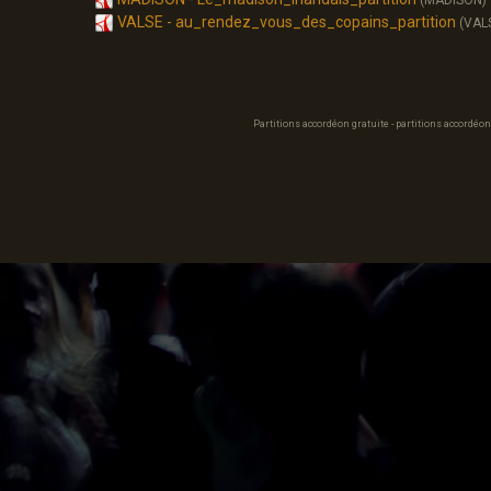
(MADISON)
VALSE - au_rendez_vous_des_copains_partition
(VAL
Partitions accordéon gratuite - partitions accordéon