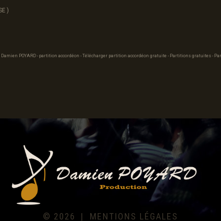
SE )
 Damien POYARD - partition accordéon - Télécharger partition accordéon gratuite - Partitions gratuites - Par
©
2026
MENTIONS LÉGALES