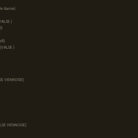
le danse)
VALSE )
l)
ll)
(VALSE )
SE VIENNOISE)
LSE VIENNOISE)