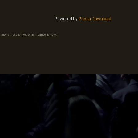
Powered by
Phoca Download
titions musette - Rétro - Bal - Danse de salon