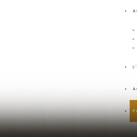
A
L
A
P