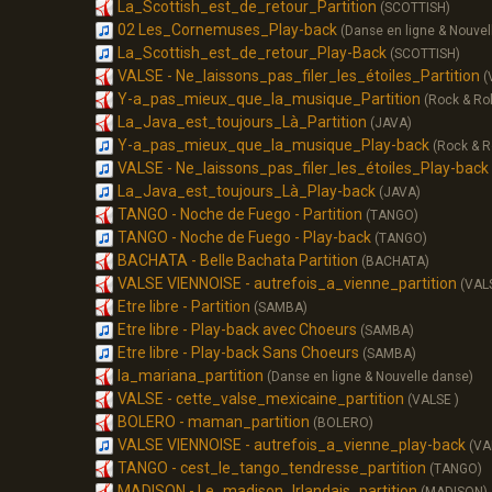
La_Scottish_est_de_retour_Partition
(SCOTTISH)
02 Les_Cornemuses_Play-back
(Danse en ligne & Nouvel
La_Scottish_est_de_retour_Play-Back
(SCOTTISH)
VALSE - Ne_laissons_pas_filer_les_étoiles_Partition
(
Y-a_pas_mieux_que_la_musique_Partition
(Rock & Rol
La_Java_est_toujours_Là_Partition
(JAVA)
Y-a_pas_mieux_que_la_musique_Play-back
(Rock & Ro
VALSE - Ne_laissons_pas_filer_les_étoiles_Play-back
La_Java_est_toujours_Là_Play-back
(JAVA)
TANGO - Noche de Fuego - Partition
(TANGO)
TANGO - Noche de Fuego - Play-back
(TANGO)
BACHATA - Belle Bachata Partition
(BACHATA)
VALSE VIENNOISE - autrefois_a_vienne_partition
(VAL
Etre libre - Partition
(SAMBA)
Etre libre - Play-back avec Choeurs
(SAMBA)
Etre libre - Play-back Sans Choeurs
(SAMBA)
la_mariana_partition
(Danse en ligne & Nouvelle danse)
VALSE - cette_valse_mexicaine_partition
(VALSE )
BOLERO - maman_partition
(BOLERO)
VALSE VIENNOISE - autrefois_a_vienne_play-back
(VA
TANGO - cest_le_tango_tendresse_partition
(TANGO)
MADISON - Le_madison_Irlandais_partition