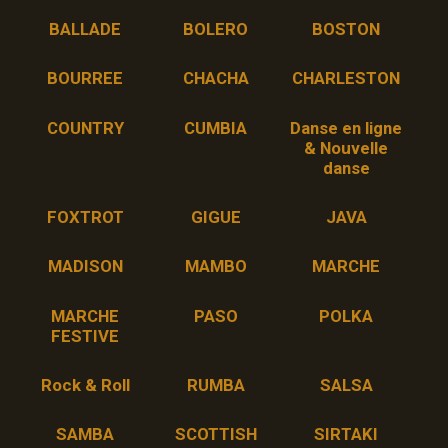
BALLADE
BOLERO
BOSTON
BOURREE
CHACHA
CHARLESTON
COUNTRY
CUMBIA
Danse en ligne
& Nouvelle
danse
FOXTROT
GIGUE
JAVA
MADISON
MAMBO
MARCHE
MARCHE
PASO
POLKA
FESTIVE
Rock & Roll
RUMBA
SALSA
SAMBA
SCOTTISH
SIRTAKI