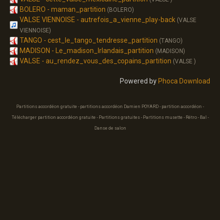
BOLERO - maman_partition
(BOLERO)
VALSE VIENNOISE - autrefois_a_vienne_play-back
(VALSE
VIENNOISE)
TANGO - cest_le_tango_tendresse_partition
(TANGO)
MADISON - Le_madison_Irlandais_partition
(MADISON)
VALSE - au_rendez_vous_des_copains_partition
(VALSE )
Powered by
Phoca Download
Partitions accordéon gratuite - partitions accordéon Damien POYARD - partition accordéon -
Télécharger partition accordéon gratuite - Partitions gratuites - Partitions musette - Rétro - Bal -
Danse de salon