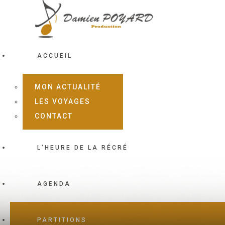
ACCUEIL
MON ACTUALITÉ
LES VOYAGES
CONTACT
L'HEURE DE LA RÉCRÉ
AGENDA
PARTITIONS