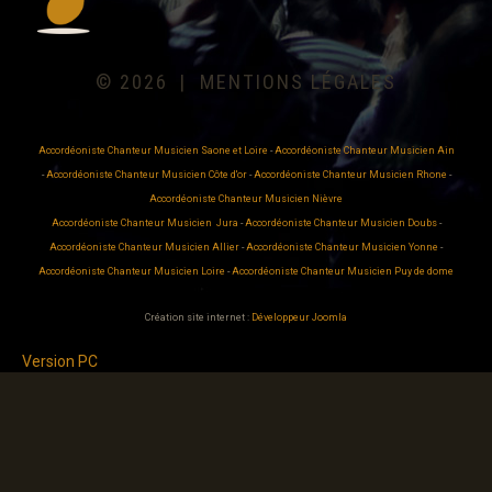
©
2026
MENTIONS LÉGALES
Accordéoniste Chanteur Musicien Saone et Loire
-
Accordéoniste Chanteur Musicien Ain
-
Accordéoniste Chanteur Musicien Côte d'or
-
Accordéoniste Chanteur Musicien Rhone
-
Accordéoniste Chanteur Musicien Nièvre
Accordéoniste Chanteur Musicien Jura
-
Accordéoniste Chanteur Musicien Doubs
-
Accordéoniste Chanteur Musicien Allier
-
Accordéoniste Chanteur Musicien Yonne
-
Accordéoniste Chanteur Musicien Loire
-
Accordéoniste Chanteur Musicien Puy de dome
Création site internet :
Développeur Joomla
Version PC