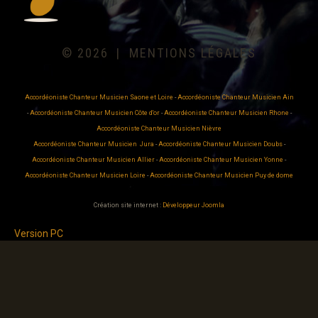
©
2026
MENTIONS LÉGALES
Accordéoniste Chanteur Musicien Saone et Loire
-
Accordéoniste Chanteur Musicien Ain
-
Accordéoniste Chanteur Musicien Côte d'or
-
Accordéoniste Chanteur Musicien Rhone
-
Accordéoniste Chanteur Musicien Nièvre
Accordéoniste Chanteur Musicien Jura
-
Accordéoniste Chanteur Musicien Doubs
-
Accordéoniste Chanteur Musicien Allier
-
Accordéoniste Chanteur Musicien Yonne
-
Accordéoniste Chanteur Musicien Loire
-
Accordéoniste Chanteur Musicien Puy de dome
Création site internet :
Développeur Joomla
Version PC