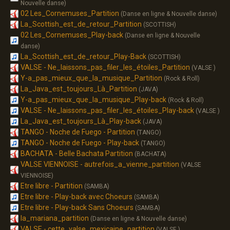
Nouvelle danse)
02 Les_Cornemuses_Partition
(Danse en ligne & Nouvelle danse)
La_Scottish_est_de_retour_Partition
(SCOTTISH)
02 Les_Cornemuses_Play-back
(Danse en ligne & Nouvelle
danse)
La_Scottish_est_de_retour_Play-Back
(SCOTTISH)
VALSE - Ne_laissons_pas_filer_les_étoiles_Partition
(VALSE )
Y-a_pas_mieux_que_la_musique_Partition
(Rock & Roll)
La_Java_est_toujours_Là_Partition
(JAVA)
Y-a_pas_mieux_que_la_musique_Play-back
(Rock & Roll)
VALSE - Ne_laissons_pas_filer_les_étoiles_Play-back
(VALSE )
La_Java_est_toujours_Là_Play-back
(JAVA)
TANGO - Noche de Fuego - Partition
(TANGO)
TANGO - Noche de Fuego - Play-back
(TANGO)
BACHATA - Belle Bachata Partition
(BACHATA)
VALSE VIENNOISE - autrefois_a_vienne_partition
(VALSE
VIENNOISE)
Etre libre - Partition
(SAMBA)
Etre libre - Play-back avec Choeurs
(SAMBA)
Etre libre - Play-back Sans Choeurs
(SAMBA)
la_mariana_partition
(Danse en ligne & Nouvelle danse)
VALSE - cette_valse_mexicaine_partition
(VALSE )