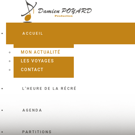
ACCUEIL
MON ACTUALITÉ
LES VOYAGES
CONTACT
L'HEURE DE LA RÉCRÉ
AGENDA
PARTITIONS