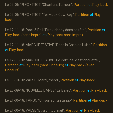
Le 05-06-19:FOXTROT "Chantons l'amour",
Partition
et
Play-back
Le 05-06-19:FOXTROT "Toi, vieux Cow-Boy",
Partition
et
Play-
back
Le 12-11-18: Rock & Roll "Etre Johnny dans sa tête",
Partition
et
Play-back (sans impro)
et (
Play-back sans impro)
Le 12-11-18: MARCHE FESTIVE "Dans la Casa de Luisa",
Partition
et
Play-back
Le 12-11-18: MARCHE FESTIVE "Le Portugal c'est chouette",
Partition
et
Play-back (sans Choeurs)
et
Play-back (avec
Choeurs)
Le 08-10-18: VALSE "Merci, merci",
Partition
et
Play-back
Le 23-09-18: NOUVELLE DANSE "Le Baléo",
Partition
et
Play-back
Le 21-06-18: TANGO "Un soir sur un tango",
Partition
et
Play-back
Le 21-06-18: VALSE "Et si on tournait",
Partition
et
Play-back