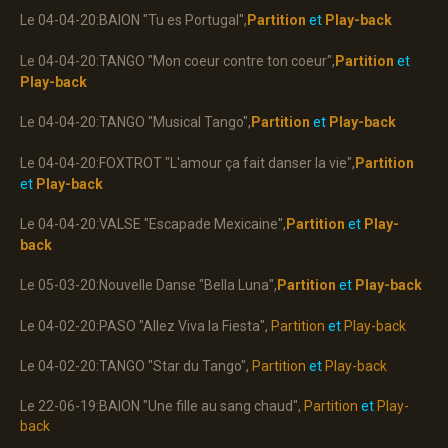
Le 04-04-20:BAION "Tu es Portugal",
Partition
et
Play-back
Le 04-04-20:TANGO "Mon coeur contre ton coeur",
Partition
et
Play-back
Le 04-04-20:TANGO "Musical Tango",
Partition
et
Play-back
Le 04-04-20:FOXTROT "L'amour ça fait danser la vie",
Partition
et
Play-back
Le 04-04-20:VALSE "Escapade Mexicaine",
Partition
et
Play-
back
Le 05-03-20:Nouvelle Danse "Bella Luna",
Partition
et
Play-back
Le 04-02-20:PASO "Allez Viva la Fiesta",
Partition
et
Play-back
Le 04-02-20:TANGO "Star du Tango",
Partition
et
Play-back
Le 22-06-19:BAION "Une fille au sang chaud",
Partition
et
Play-
back