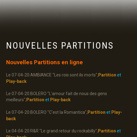
NOUVELLES
PARTITIONS
PANIER
Nouvelles Partitions en ligne
Le 07-04-20:AMBIANCE "Les rois sont ils morts",
Partition
et
Play-back
Le 07-04-20:BOLERO "L'amour fait de nous des gens
meilleurs",
Partition
et
Play-back
Le 07-04-20:BOLERO "C'est la Romantica",
Partition
et
Play-
back
Le 04-04-20:R&R "Le grand retour du rockabilly",
Partition
et